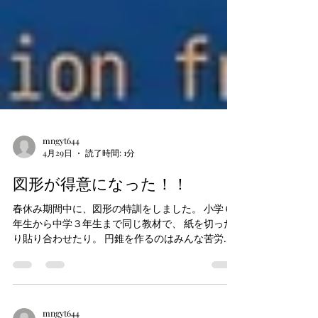
mngyt644
4月29日
読了時間: 1分
図形が得意になった！！
春休み期間中に、図形の特訓をしました。 小学６
年生から中学３年生まで同じ教材で、 紙を切った
り貼り合わせたり。 円錐を作るのはみんな苦労し
てたね。 実体験が記憶を確かにする！ 船橋市、行
田町（船橋法典駅・塚田駅）にある《わたしの学
習塾》は、個別指導進学塾です高校受験、大学受