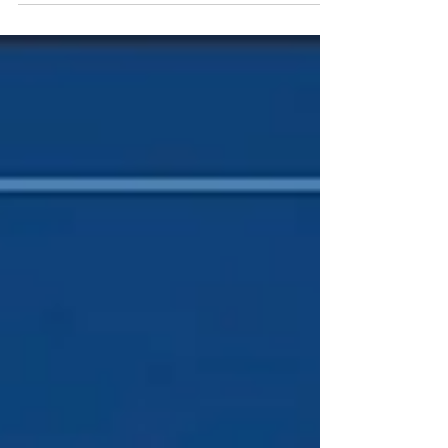
しています。 船橋市、行田町（船橋法典駅・塚田
駅）にある《わたしの学習塾》は、個別指導進学
塾です高校受験、大学受験。（小・中・高の5教科
を指導） ＜通いやすい！＞ 近くて通いやすい！
船橋法典駅、塚田駅からだと徒歩15分 リーズナブ
ルな価格で通いやすい！ 曜日・時間は自由で通い
やすい！ ​遅い時間まで開いて通いやすい！ 綺麗・
お洒落で通いやすい！ 塾長は褒めて伸ばすので通
いやすい！ 最寄駅：船橋法典駅、塚田駅、前貝塚
バス停前（西船橋駅より乗車）