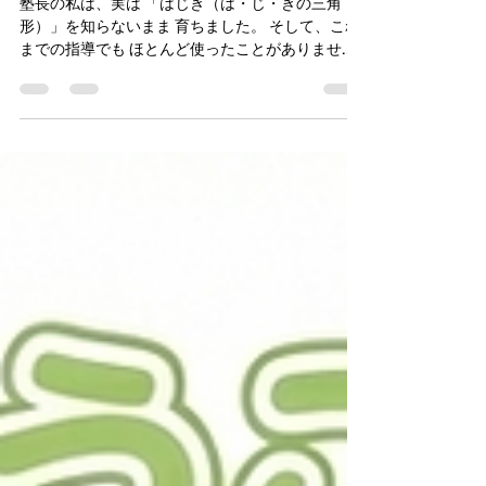
「はじき」に頼らない速さの学
び方
塾長の私は、実は 「はじき（は・じ・きの三角
形）」を知らないまま 育ちました。 そして、これ
までの指導でも ほとんど使ったことがありませ
ん。 小学生の頃、速さの問題はふつうに文章題と
して解いていました。 ところが中学数学に入り、
比例・反比例や方程式を習った瞬間、 「あ、これ
で一気にスッキリ解ける！」 と世界がつながった
感覚がありました。 速さ ＝ 道のり ÷ 時間 道のり
＝ 速さ × 時間 この関係が、ただの“公式”ではな
く、 数量の関係そのものとして理解できた瞬間 で
した。 ■ 公式の暗記より「意味の理解」 「はじ
き」は便利なテクニックです。 三角形に当てはめ
れば、確かに答えは出せます。 でも、 なぜ割るの
か？ なぜ掛けるのか？ 単位はどうなるのか？ ここ
が分からないままだと、 中学・高校で式が複雑に
なったときに必ず止まります。 逆に、意味から理
解している子は、 方程式 比例 関数 文章題 すべて
が一本の線でつながります。 私自身、その「理解
の深さ」が結果的に理系科目の土台になり、京大