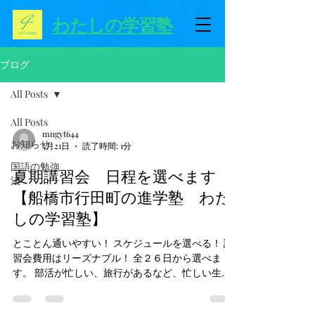
わたしの学習塾
ブログ
All Posts
All Posts
mngyt644
お知らせ
5月21日
読了時間: 1分
国語の勉強
夏期講習会 日程を選べます
法
【船橋市行田町の進学塾 わた
しの学習塾】
とことん通いやすい！ スケジュールを選べる！ 講
習会費用はリーズナブル！ 全２６日から選べま
す。 部活が忙しい、旅行があるなど、忙しい生徒
さんでも とにかく通いやすくなっています。 お得
な夏！ 夏期講習への参加、新規ご入会をお待ち