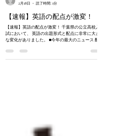
験。（小・中・高の5教科を指導） ＜通いやすい！
＞ 近くて通いやすい！ 船橋法典駅、塚田駅から
mngyt644
2月18日
読了時間: 1分
だと徒歩15分 リーズナブルな価格で通いやすい！
曜日・時間は自由で通いやすい！ ​遅い時間まで開
【速報】英語の配点が激変！
いて通いやすい！ 綺麗・お洒落で通いやすい！ 塾
長は褒めて伸ばすので通いやすい！ 最寄駅：船橋
【速報】英語の配点が激変！ 千葉県の公立高校入
法典駅、塚田駅、前貝塚バス停前（西船橋駅より
試において、 英語の出題形式と配点に非常に大き
乗車）
な変化がありました。 ■今年の最大のニュース 配
点の大幅変更 これまで数年間続いていた配点バラ
ンスが、今年大きく動きました。 一言で言えば、
「文法知識単体の比重が下がり、リスニングと英
作文（表現力）の比重が上がった」形です。 • リス
ニング： 配点が増加（31点満点へ）。全体の約3割
を占める最重要パートになりました。 • 英作文（条
件英作文）： 配点が8点から12点へ大幅アップ。 •
文法問題（並べ替え）： 問題数が5問から3問に減
り、配点も15点から9点へ減少。 船橋市、行田町
（船橋法典駅・塚田駅）にある《わたしの学習
塾》は、個別指導進学塾です（小・中・高の5教科
を指導） ＜通いやすい！＞ 近くて通いやすい！
船橋法典駅、塚田駅からだと徒歩15分 リーズナブ