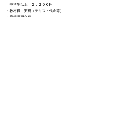
中学生以上 ２，２００円
・​教材費 実費（テキスト代金等）​
・季節講習会費
夏期・冬期 中３必須
別途ご案内
お問い合わせ
わたしの学習塾へのお問い合わせは
以下のフォームよりお気軽にご連絡ください。
お問い合わせフォーム