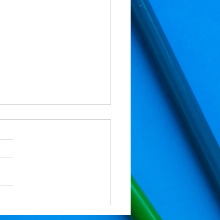
報】英語の配点が激変！
報】英語の配点が激変！ 千
の公立高校入試において、
の出題形式と配点に非常に大
変化がありました。 ■今年の
のニュース 配点の大幅変更
まで数年間続いていた配点バ
スが、今年大きく動きまし