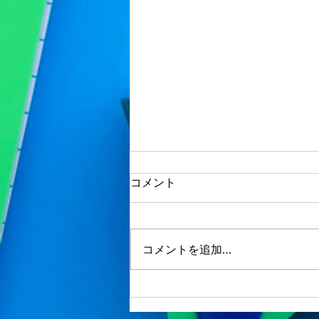
夏期講習会 日程を選べます
コメント
【船橋市行田町の進学塾 わ
たしの学習塾】
とことん通いやすい！ スケジュ
ールを選べる！ 講習会費用はリ
コメントを追加…
ーズナブル！ 全２６日から選べ
ます。 部活が忙しい、旅行があ
るなど、忙しい生徒さんでも と
にかく通いやすくなっています。