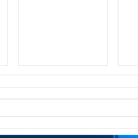
【速
【速
葉県
英語
きな
最大
図形が得意になった！！
これ
ラン