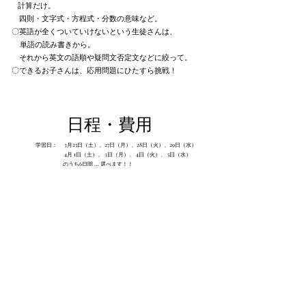
計算だけ。
四則・文字式・方程式・分数の意味など。
〇英語が全くついていけないという生徒さんは、
単語の読み書きから。
それから英文の語順や疑問文否定文などに絞って。
〇できるお子さんは、応用問題にひたすら挑戦！
日程・費用
学習日： 3月25日（土）、27日（月）、28日（火）、29日（水）
4月 1日（土）、 3日（月）、 4日（火）、 5日（水）
のうち6日間 … 選べます！！
時間 ： 第１部： 午前9：00 ～9：30集合
13時ごろまで、3.5時間学習
第１部終了後 いったん帰宅 夕方再び来塾
第２部： 午後4：30～10：30まで
の間で、3.5時間（以上）学習
料金 ： ●現会員（わたしの学習塾） ＊追加料金となります。
〇週1回コースの生徒さん： 18,900円
（第1部６レッスン、2部４レッスン追加）
〇週2回コースの生徒さん： 15,750円
（第1部６レッスン、2部２レッスン追加）
〇通常コース（週3回以上）の生徒さん ：12,600円
（第1部６レッスン追加）
●外部生（講習生）