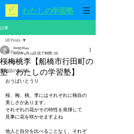
わたしの学習塾
記事
All Posts
mngyt644
All Posts
2023年4月24日
読了時間: 1分
桜梅桃李【船橋市行田町の
お知らせ
塾 わたしの学習塾】
国語の勉強法
おうばいとうり
桜、梅、桃、李にはそれぞれに独自の
美しさがあります。
それぞれの花がその特性を発揮して
見事に花を咲かせますよね
他人と自分を比べることなく、それぞ