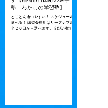
塾 わたしの学習塾】
とことん通いやすい！ スケジュールを
選べる！ 講習会費用はリーズナブル！
全２６日から選べます。 部活が忙し
い、旅行があるなど、忙しい生徒さん
でも とにかく通いやすくなっていま
す。 お得な夏！ 夏期講習への参
加、新規ご入会をお待ちしています。
船橋市、行田町（船橋法典駅・塚田
駅）にある《わたしの学習塾》は、個
別指導進学塾です高校受験、大学受
験。（小・中・高の5教科を指導） ＜
通いやすい！＞ 近くて通いやすい！
船橋法典駅、塚田駅からだと徒歩15分
リーズナブルな価格で通いやすい！ 曜
日・時間は自由で通いやすい！ ​遅い時
間まで開いて通いやすい！ 綺麗・お洒