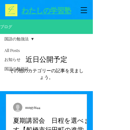
わたしの学習塾
ブログ
国語の勉強法
All Posts
近日公開予定
お知らせ
国語の勉強法
その他のカテゴリーの記事を見まし
ょう。
mngyt644
夏期講習会 日程を選べま
す【船橋市行田町の進学