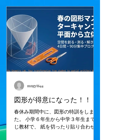
落で通いやすい！ 塾長は褒めて伸ばす
ので通いやすい！ 最寄駅：船橋法典
駅、塚田駅、前貝塚バス停前（西船橋
駅より乗車）
mngyt644
図形が得意になった！！
春休み期間中に、図形の特訓をしまし
た。 小学６年生から中学３年生まで同
じ教材で、 紙を切ったり貼り合わせた
り。 円錐を作るのはみんな苦労してた