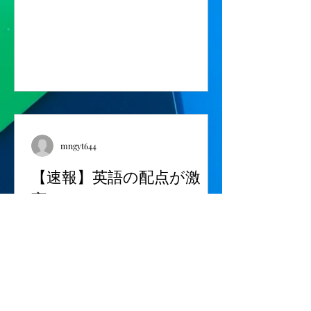
ね。 実体験が記憶を確かにする！ 船
橋市、行田町（船橋法典駅・塚田駅）
にある《わたしの学習塾》は、個別指
導進学塾です高校受験、大学受験。
（小・中・高の5教科を指導） ＜通い
やすい！＞ 近くて通いやすい！ 船橋
法典駅、塚田駅からだと徒歩15分 リー
ズナブルな価格で通いやすい！ 曜日・
時間は自由で通いやすい！ ​遅い時間ま
mngyt644
で開いて通いやすい！ 綺麗・お洒落で
通いやすい！ 塾長は褒めて伸ばすので
【速報】英語の配点が激
通いやすい！ 最寄駅：船橋法典駅、塚
変！
田駅、前貝塚バス停前（西船橋駅より
乗車）
【速報】英語の配点が激変！ 千葉県の
公立高校入試において、 英語の出題形
式と配点に非常に大きな変化がありま
した。 ■今年の最大のニュース 配点の
大幅変更 これまで数年間続いていた配
点バランスが、今年大きく動きまし